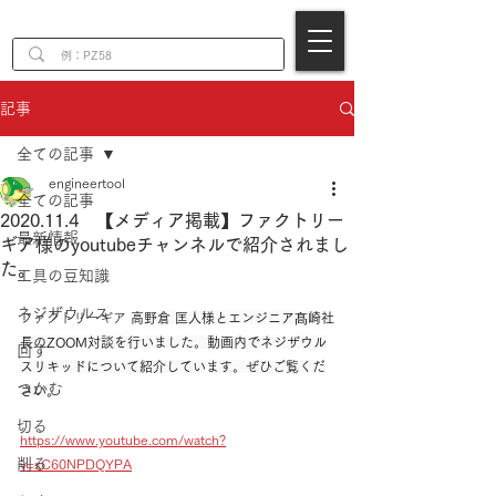
EN
記事
全ての記事
engineertool
全ての記事
2020.11.4 【メディア掲載】ファクトリー
最新情報
ギア様のyoutubeチャンネルで紹介されまし
た。
工具の豆知識
ネジザウルス
ファクトリーギア 
高野倉 匡人様とエンジニア髙崎社
長のZOOM対談を行いました。動画内でネジザウル
回す
スリキッドについて紹介しています。ぜひご覧くだ
つかむ
さい。
切る
https://www.youtube.com/watch?
削る
v=xC60NPDQYPA