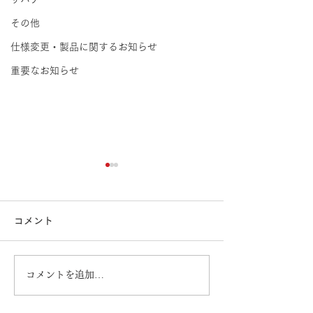
その他
仕様変更・製品に関するお知らせ
重要なお知らせ
コメント
コメントを追加…
公式オンラインストア
【新製品】ネジ
「ねじは寿司.com」グラ
VAX（PZ-75）