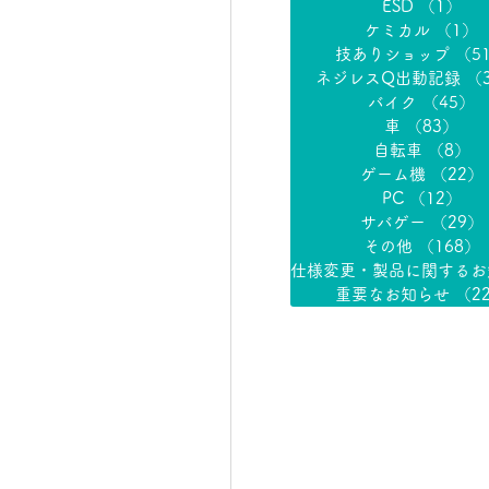
ESD
（1）
1
ケミカル
（1）
技ありショップ
（5
ネジレスQ出動記録
（
バイク
（45）
4
車
（83）
83
自転車
（8）
8
ゲーム機
（22）
PC
（12）
1
サバゲー
（29）
その他
（168）
重要なお知らせ
（2