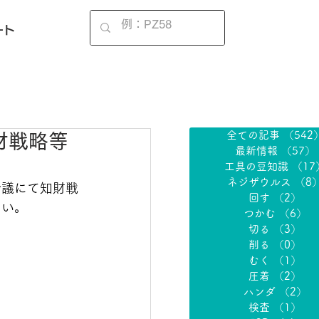
EN
ート
全ての記事
（542
知財戦略等
最新情報
（57）
工具の豆知識
（17
ネジザウルス
（8
会議にて知財戦
回す
（2）
2
さい。
つかむ
（6）
6
切る
（3）
3
削る
（0）
0
むく
（1）
1
圧着
（2）
2
ハンダ
（2）
2
検査
（1）
1