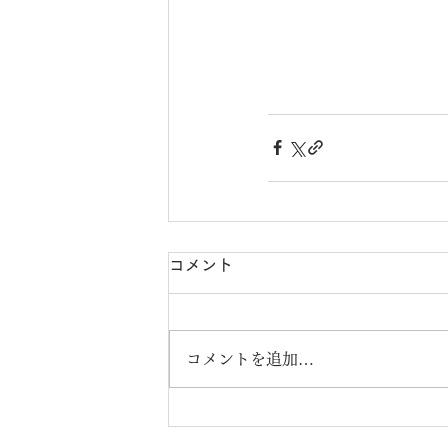
コメント
コメントを追加…