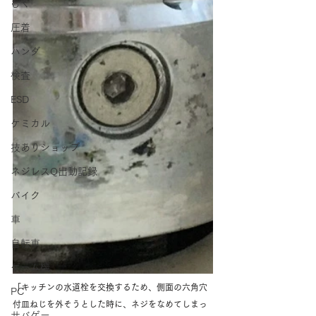
むく
圧着
ハンダ
検査
ESD
ケミカル
技ありショップ
ネジレスQ出動記録
バイク
車
自転車
ゲーム機
「キッチンの水道栓を交換するため、側面の六角穴
PC
付皿ねじを外そうとした時に、ネジをなめてしまっ
サバゲー