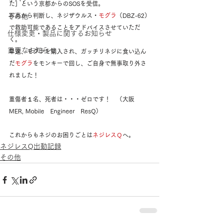
た」という京都からのSOSを受信。
写真から判断し、ネジザウルス・
モグラ
（DBZ-62）
その他
で救助可能であることをアドバイスさせていただ
仕様変更・製品に関するお知らせ
く。
重要なお知らせ
早速、モグラを購入され、ガッチリネジに食い込ん
だ
モグラ
をモンキーで回し、ご自身で無事取り外さ
れました！
重傷者１名、死者は・・・ゼロです！　（大阪
MER, Mobile　Engineer　ResQ）
これからもネジのお困りごとは
ネジレスＱ
へ。
ネジレスQ出動記録
その他