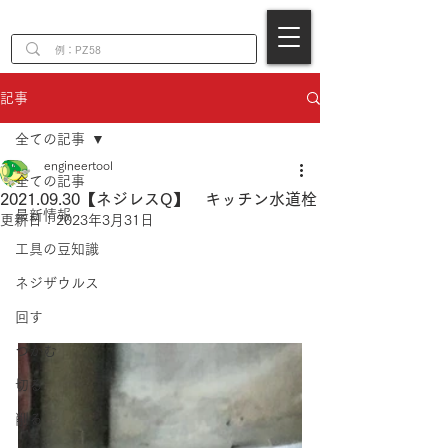
EN
記事
全ての記事
engineertool
全ての記事
2021.09.30【ネジレスQ】 キッチン水道栓
最新情報
更新日：
2023年3月31日
工具の豆知識
ネジザウルス
回す
つかむ
切る
削る