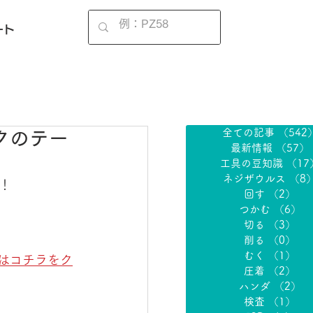
EN
ート
全ての記事
（542
ックのテー
最新情報
（57）
工具の豆知識
（17
ネジザウルス
（8
！
回す
（2）
2
つかむ
（6）
6
切る
（3）
3
削る
（0）
0
むく
（1）
1
はコチラをク
圧着
（2）
2
ハンダ
（2）
2
検査
（1）
1