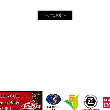
トップに戻る
に一本ネジザウルス～
9
TEL
(06)-6974-0028
FAX(06)-6974-5661
13