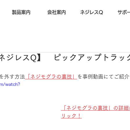
製品案内
会社案内
ネジレスQ
サポ
.01【ネジレスQ】 ピックアップトラ
ジを外す方法
「ネジモグラの裏技」
を事例動画にてご紹介
om/watch?
「ネジモグラの裏技」の詳細
リック！