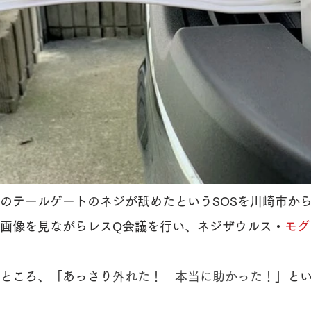
のテールゲートのネジが舐めたというSOSを川崎市か
画像を見ながらレスQ会議を行い、ネジザウルス・
モグ
ところ、「あっさり
外れた！　本当に助かった！
」と