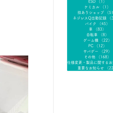
ESD
（1）
1
ケミカル
（1）
技ありショップ
（5
ネジレスQ出動記録
（
バイク
（45）
4
車
（83）
83
自転車
（8）
8
ゲーム機
（22）
PC
（12）
1
サバゲー
（29）
その他
（168）
重要なお知らせ
（2