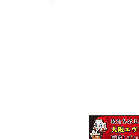
株式会社エンジニア
～一家
【本社】
〒537-0011 大阪市東成区東今里2-8-
【ロジスティクスセンター】
〒537-0011 大阪市東成区東今里2-9-