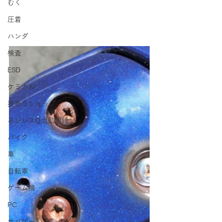
むく
圧着
ハンダ
検査
ESD
ケミカル
技ありショップ
ネジレスQ出動記録
バイク
車
自転車
ゲーム機
PC
サバゲー