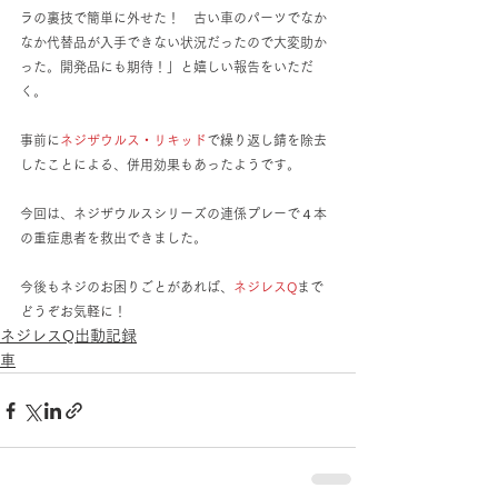
ラの裏技で簡単に外せた！　古い車のパーツでなか
なか代替品が入手できない状況だったので大変助か
った。開発品にも期待！」と嬉しい報告をいただ
く。　　
事前に
ネジザウルス・リキッド
で繰り返し錆を除去
したことによる、併用効果もあったようです。
今回は、ネジザウルスシリーズの連係プレーで４本
の重症患者を救出できました。
今後もネジのお困りごとがあれば、
ネジレスQ
まで
どうぞお気軽に！
ネジレスQ出動記録
車