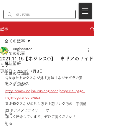
EN
記事
全ての記事
engineertool
全ての記事
2021.11.15【ネジレスQ】 車ドアのサイド
最新情報
ミラー
更新日：
2024年7月8日
工具の豆知識
👇なめたトルクスネジ外す方法「ネジモグラの裏
ネジザウルス
技」をご紹介
https://www.nejisaurus.engineer.jp/special-page-
回す
nejimoguranourawaza
つかむ
※トルクスネジの外し方を上記リンク内の「事例動
画 ドアスタビライザー」で
切る
詳しく紹介しています、ぜひご覧ください！
削る