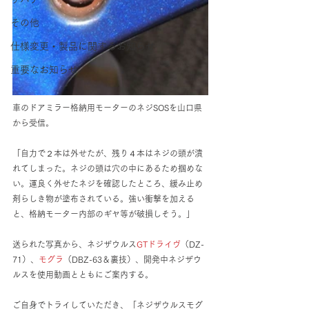
その他
仕様変更・製品に関するお知らせ
重要なお知らせ
車のドアミラー格納用モーターのネジSOSを山口県
から受信。
「自力で２本は外せたが、残り４本はネジの頭が潰
れてしまった。ネジの頭は穴の中にあるため掴めな
い。運良く外せたネジを確認したところ、緩み止め
剤らしき物が塗布されている。強い衝撃を加える
と、格納モーター内部のギヤ等が破損しそう。」
送られた写真から、ネジザウルス
GTドライヴ
（DZ-
71）、
モグラ
（DBZ-63＆裏技）、開発中ネジザウ
ルスを使用動画とともにご案内する。
ご自身でトライしていただき、「ネジザウルスモグ