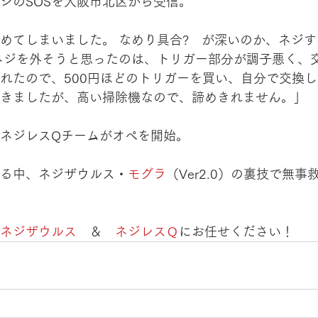
ジのSOSを大阪市北区から受信。
めてしまいました。 なめり具合?　が深いのか、ネジ
ネジを外そうと思ったのは、トリガー部分が調子悪く、
れたので、500円ほどのトリガーを買い、自分で交換
きましたが、高い掃除機なので、諦めきれません。」
ネジレスQチームがオペを開始。
る中、ネジザウルス・
モグラ
（Ver2.0）の裏技で無
ネジザウルス
　＆　
ネジレスＱ
にお任せください！