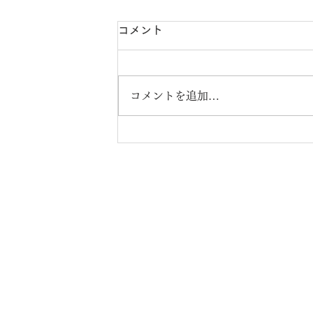
コメント
コメントを追加…
株式会社エンジニア
～一家
【本社】
〒537-0011 大阪市東成区東今里2-8-
【ロジスティクスセンター】