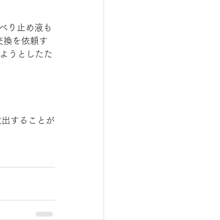
すべり止め液も
交換を依頼す
しようとしたた
事救出することが