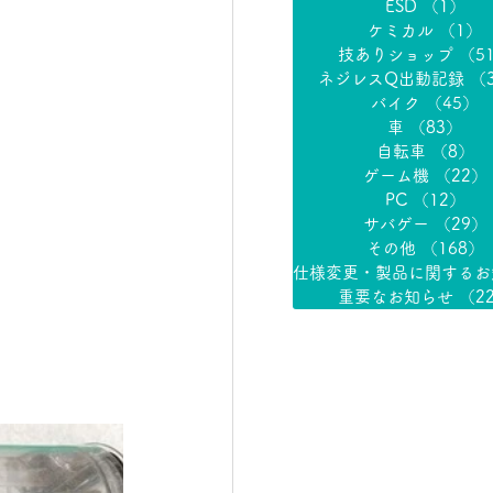
ESD
（1）
1
ケミカル
（1）
技ありショップ
（5
ネジレスQ出動記録
（
バイク
（45）
4
車
（83）
83
自転車
（8）
8
ゲーム機
（22）
PC
（12）
1
サバゲー
（29）
その他
（168）
重要なお知らせ
（2