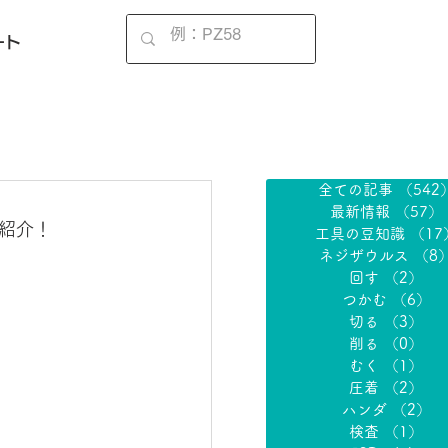
EN
ート
全ての記事
（542
最新情報
（57）
紹介！
工具の豆知識
（17
ネジザウルス
（8
回す
（2）
2
つかむ
（6）
6
切る
（3）
3
削る
（0）
0
むく
（1）
1
圧着
（2）
2
ハンダ
（2）
2
検査
（1）
1