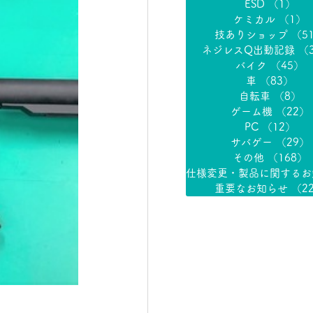
ESD
（1）
1
ケミカル
（1）
技ありショップ
（5
ネジレスQ出動記録
（
バイク
（45）
4
車
（83）
83
自転車
（8）
8
ゲーム機
（22）
PC
（12）
1
サバゲー
（29）
その他
（168）
重要なお知らせ
（2