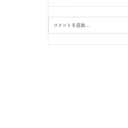
コメントを追加…
株式会社エンジニア
～一家
【本社】
〒537-0011 大阪市東成区東今里2-8-
【ロジスティクスセンター】
〒537-0011 大阪市東成区東今里2-9-