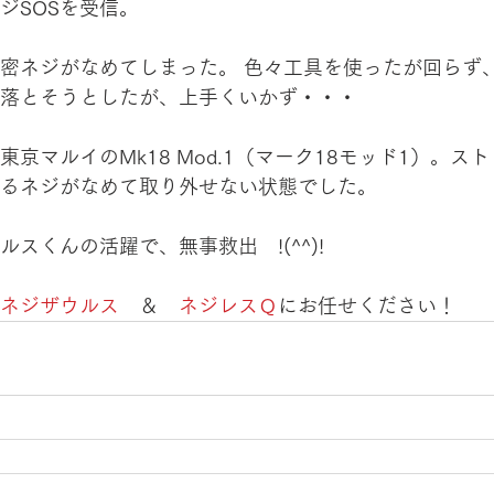
ジSOSを受信。
密ネジがなめてしまった。 色々工具を使ったが回らず
落とそうとしたが、上手くいかず・・・
京マルイのMk18 Mod.1（マーク18モッド1）。ス
るネジがなめて取り外せない状態でした。
スくんの活躍で、無事救出　!(^^)!　　
ネジザウルス
　＆　
ネジレスＱ
にお任せください！