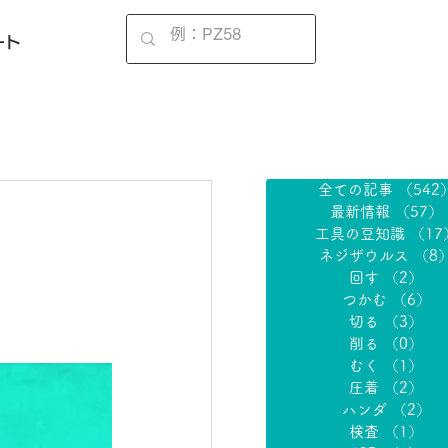
EN
ート
全ての記事
（542
最新情報
（57）
工具の豆知識
（17
ネジザウルス
（8
回す
（2）
2
つかむ
（6）
6
切る
（3）
3
削る
（0）
0
むく
（1）
1
圧着
（2）
2
ハンダ
（2）
2
検査
（1）
1