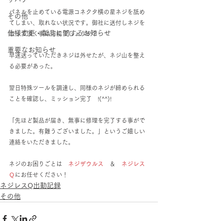
パネルを止めている電源コネクタ横の星ネジを舐め
その他
てしまい、取れない状況です。御社に送付しネジを
仕様変更・製品に関するお知らせ
取って頂く事は可能でしょうか？
重要なお知らせ
早速送っていただきネジは外せたが、ネジ山を整え
る必要があった。
翌日特殊ツールを調達し、同様のネジが締められる
ことを確認し、ミッション完了　!(^^)!　
「先ほど製品が届き、無事に修理を完了する事がで
きました。有難うございました。」というご嬉しい
連絡をいただきました。
ネジのお困りごとは　
ネジザウルス
　＆　
ネジレス
Ｑ
にお任せください！
ネジレスQ出動記録
その他