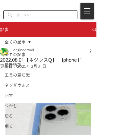
EN
記事
全ての記事
engineertool
全ての記事
2022.08.01【ネジレスQ】 Iphone11
最新情報
更新日：
2023年3月31日
工具の豆知識
ネジザウルス
回す
つかむ
切る
削る