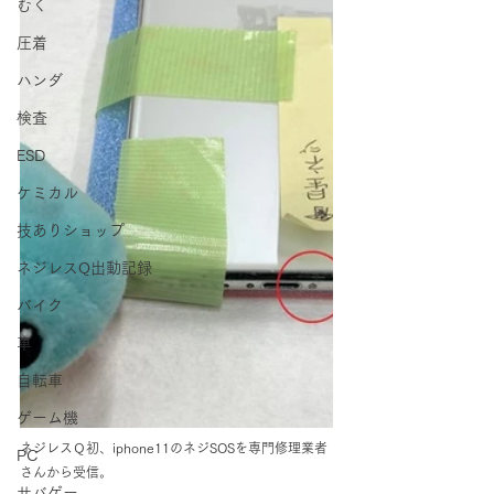
むく
圧着
ハンダ
検査
ESD
ケミカル
技ありショップ
ネジレスQ出動記録
バイク
車
自転車
ゲーム機
ネジレスＱ初、iphone11のネジSOSを専門修理業者
PC
さんから受信。
サバゲー