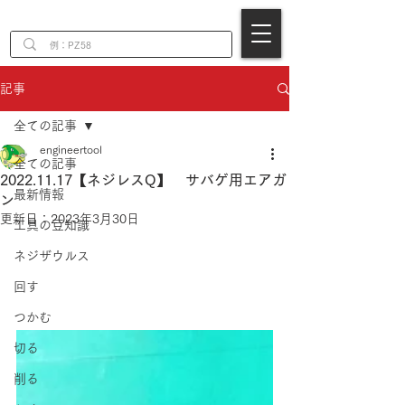
EN
記事
全ての記事
engineertool
全ての記事
2022.11.17【ネジレスQ】 サバゲ用エアガ
最新情報
ン
更新日：
2023年3月30日
工具の豆知識
ネジザウルス
回す
つかむ
切る
削る