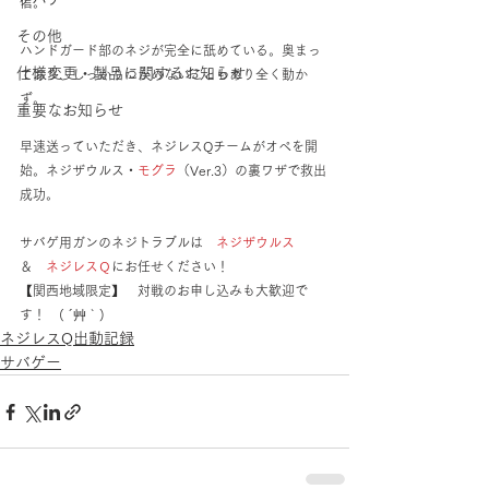
信。
その他
ハンドガード部のネジが完全に舐めている。奥まっ
仕様変更・製品に関するお知らせ
ており、しっかりつかめないこともあり全く動か
ず。
重要なお知らせ
早速送っていただき、ネジレスQチームがオペを開
始。ネジザウルス・
モグラ
（Ver.3）の裏ワザで救出
成功。
サバゲ用ガンのネジトラブルは　
ネジザウルス
＆　
ネジレスＱ
にお任せください！
【関西地域限定】　対戦のお申し込みも大歓迎で
す！　( ´艸｀)
ネジレスQ出動記録
サバゲー