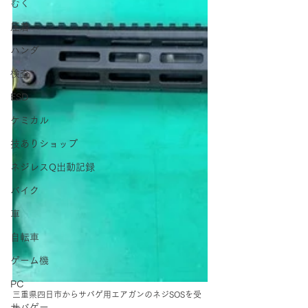
むく
圧着
ハンダ
検査
ESD
ケミカル
技ありショップ
ネジレスQ出動記録
バイク
車
自転車
ゲーム機
PC
三重県四日市からサバゲ用エアガンのネジSOSを受
サバゲー