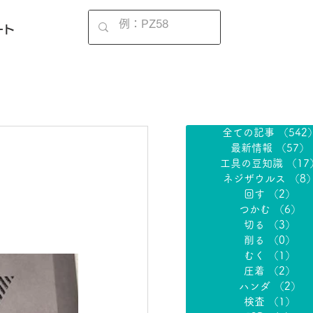
EN
ート
全ての記事
（542
最新情報
（57）
工具の豆知識
（17
ネジザウルス
（8
回す
（2）
2
つかむ
（6）
6
切る
（3）
3
削る
（0）
0
むく
（1）
1
圧着
（2）
2
ハンダ
（2）
2
検査
（1）
1