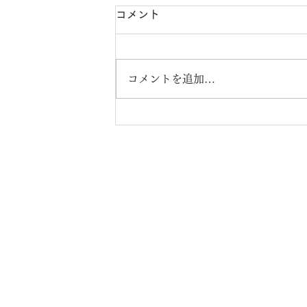
コメント
コメントを追加…
株式会社エンジニア
～一家
【本社】
〒537-0011 大阪市東成区東今里2-8-
【ロジスティクスセンター】