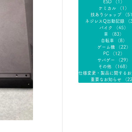
ESD
（1）
1
ケミカル
（1）
技ありショップ
（5
ネジレスQ出動記録
（
バイク
（45）
4
車
（83）
83
自転車
（8）
8
ゲーム機
（22）
PC
（12）
1
サバゲー
（29）
その他
（168）
重要なお知らせ
（2