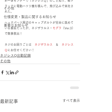
ホームセンターで「ネジレスＱ」のこと知り、軽ト
ラックに電動ハツリ機を積んで、飛び込みで来社さ
その他
れた。
仕様変更・製品に関するお知らせ
ヘッドパーツ周辺のキャップボルトが完全に舐めて
重要なお知らせ
いる重症だったが、ネジザウルス・
モグラ
（Ver.3）
で無事救出！
ネジのお困りごとは　
ネジザウルス
　＆　
ネジレス
Ｑ
にお任せください！
ネジレスQ出動記録
その他
すべて表示
最新記事