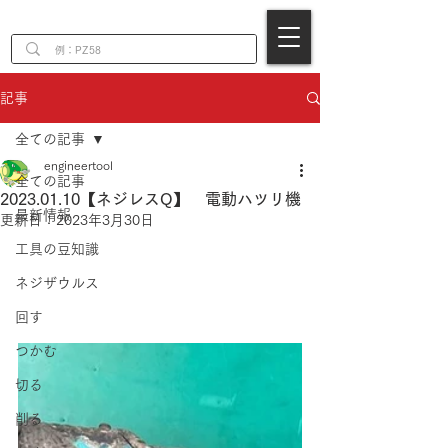
EN
記事
全ての記事
engineertool
全ての記事
2023.01.10【ネジレスQ】 電動ハツリ機
最新情報
更新日：
2023年3月30日
工具の豆知識
ネジザウルス
回す
つかむ
切る
削る