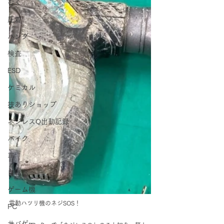
むく
圧着
ハンダ
検査
ESD
ケミカル
技ありショップ
ネジレスQ出動記録
バイク
車
自転車
ゲーム機
電動ハツリ機のネジSOS！　
PC
サバゲー