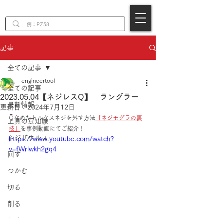
EN
記事
全ての記事
engineertool
全ての記事
2023.05.04【ネジレスQ】 ラングラー
最新情報
更新日：
2024年7月12日
👇なめたトルクスネジを外す方法
「ネジモグラの裏
工具の豆知識
技」
を事例動画にてご紹介！
ネジザウルス
https://www.youtube.com/watch?
v=fWrlwkh2gq4
回す
つかむ
切る
削る