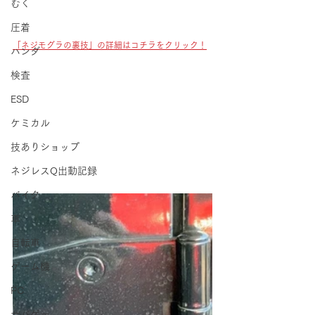
むく
圧着
「ネジモグラの裏技」の詳細はコチラをクリック！
ハンダ
検査
ESD
ケミカル
技ありショップ
ネジレスQ出動記録
バイク
車
自転車
ゲーム機
PC
サバゲー