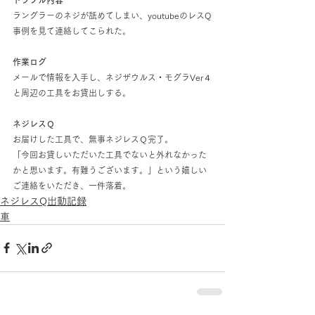
ラングラーのネジが舐めてしまい、youtubeのレスQ
事例を見て連絡してこられた。
作業ログ
メールで情報を入手し、ネジザウルス・モグラVer４
と周辺の工具をお貸出しする。
ネジレスＱ
お届けした工具で、無事ネジレスＱ完了。
「今回お貸しいただいた工具でないと外れなかった
かと思います。有難うございます。」という嬉しい
ご連絡をいただき、一件落着。
ネジレスQ出動記録
車