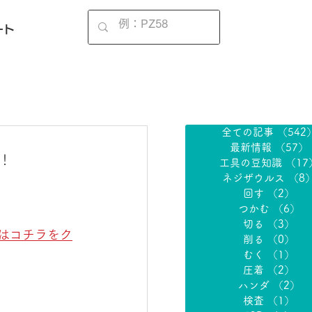
EN
ート
全ての記事
（542
最新情報
（57）
！
工具の豆知識
（17
ネジザウルス
（8
回す
（2）
2
つかむ
（6）
6
切る
（3）
3
はコチラをク
削る
（0）
0
むく
（1）
1
圧着
（2）
2
ハンダ
（2）
2
検査
（1）
1