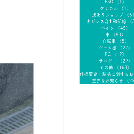
ESD
（1）
1
ケミカル
（1）
技ありショップ
（5
ネジレスQ出動記録
（
バイク
（45）
4
車
（83）
83
自転車
（8）
8
ゲーム機
（22）
PC
（12）
1
サバゲー
（29）
その他
（168）
重要なお知らせ
（2