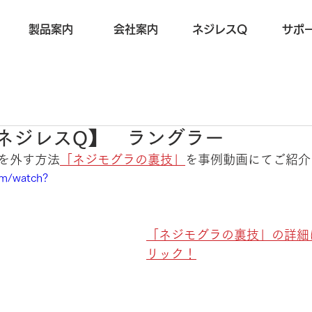
製品案内
会社案内
ネジレスQ
サポ
17【ネジレスQ】 ラングラー
ジを外す方法
「ネジモグラの裏技」
を事例動画にてご紹介
om/watch?
「ネジモグラの裏技」の詳細
リック！