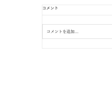
コメント
コメントを追加…
株式会社エンジニア
～一家
【本社】
〒537-0011 大阪市東成区東今里2-8-
【ロジスティクスセンター】