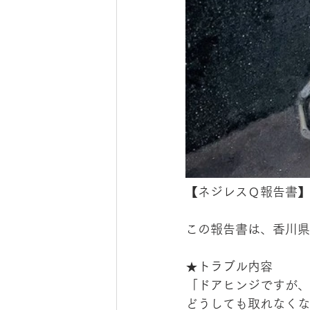
【ネジレスＱ報告書】
この報告書は、香川県
★トラブル内容
「ドアヒンジですが、
どうしても取れなくな