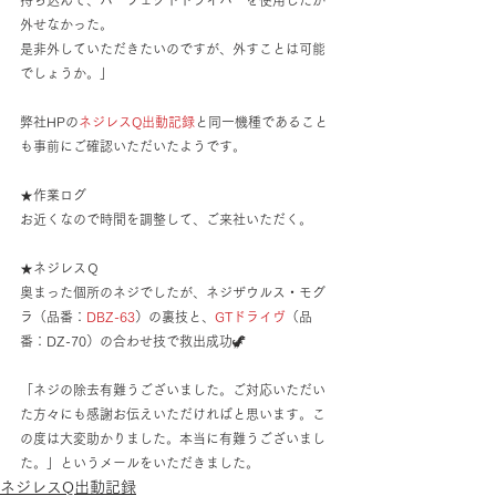
外せなかった。
是非外していただきたいのですが、外すことは可能
でしょうか。」
弊社HPの
ネジレスQ出動記録
と同一機種であること
も事前にご確認いただいたようです。
★作業ログ
お近くなので時間を調整して、ご来社いただく。
★ネジレスＱ
奥まった個所のネジでしたが、ネジザウルス・モグ
ラ（品番：
DBZ-63
）の裏技と、
GTドライヴ
（品
番：DZ-70）の合わせ技で救出成功🦖
「ネジの除去有難うございました。ご対応いただい
た方々にも感謝お伝えいただければと思います。こ
の度は大変助かりました。本当に有難うございまし
た。」というメールをいただきました。
ネジレスQ出動記録