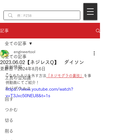
EN
記事
全ての記事
engineertool
全ての記事
2023.06.02【ネジレスQ】 ダイソン
最新情報
更新日：
2024年8月6日
👇なめたネジを外す方法
「ネジモグラの裏技」
を事
工具の豆知識
例動画にてご紹介！
ネジザウルス
https://www.youtube.com/watch?
v=T3Jxc50NEU8&t=1s
回す
つかむ
切る
削る