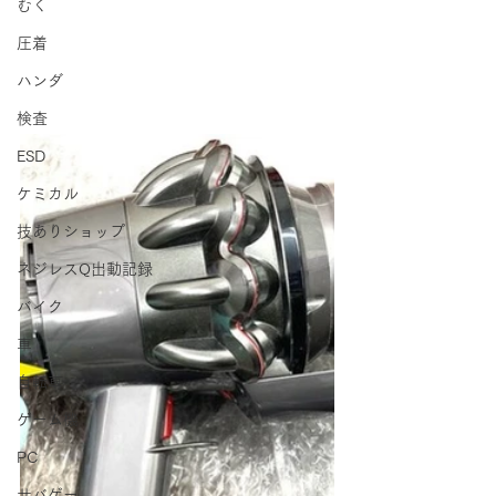
むく
圧着
ハンダ
検査
ESD
ケミカル
技ありショップ
ネジレスQ出動記録
バイク
車
自転車
ゲーム機
PC
サバゲー