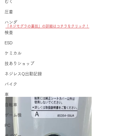
むく
圧着
ハンダ
「ネジモグラの裏技」の詳細はコチラをクリック！
検査
ESD
ケミカル
技ありショップ
ネジレスQ出動記録
バイク
車
自転車
ゲーム機
PC
サバゲー