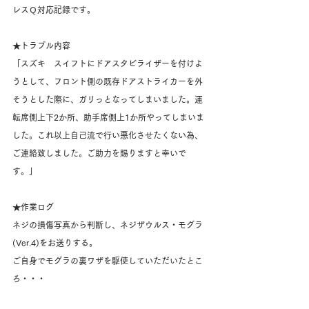
レスＱ対応記録です。
★トラブル内容
「スズキ　スイフトにドアスタビライザーを付けよ
うとして、フロント側の既存ドアストライカーを外
そうとした際に、ガリっとなってしまいました。運
転席側上下2か所、助手席側上1か所やってしまいま
した。これ以上自己流で行い悪化させたくない為、
ご連絡致しました。ご助力を賜りますと幸いで
す。」
★作業ログ
ネジの損傷写真から判断し、ネジザウルス・モグラ
(Ver.4)をお送りする。
ご自身でモグラの裏ワザを駆使していただいたとこ
ろ・・・