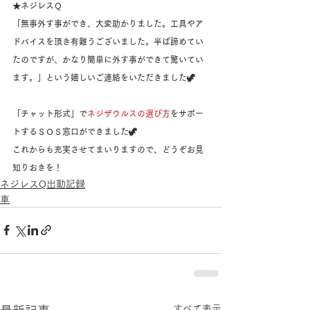
★ネジレスＱ
「無事外す事ができ、大変助かりました。工具やア
ドバイスを頂き有難うございました。半ば諦めてい
たのですが、かなり簡単に外す事ができて驚いてい
ます。」という嬉しいご連絡をいただきました🦖
「チャット形式」で
ネジザウルスの選び方
をサポー
トするＳＯＳ窓口ができました🦖
これからも充実させてまいりますので、どうぞお見
知りおきを！
ネジレスQ出動記録
車
すべて表示