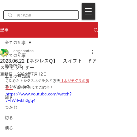
EN
記事
全ての記事
engineertool
全ての記事
2023.06.22【ネジレスQ】 スイフト ドア
最新情報
スタビライザー
更新日：
2024年7月12日
工具の豆知識
👇なめたトルクスネジを外す方法
「ネジモグラの裏
ネジザウルス
技」
を事例動画にてご紹介！
https://www.youtube.com/watch?
回す
v=fWrlwkh2gq4
つかむ
切る
削る