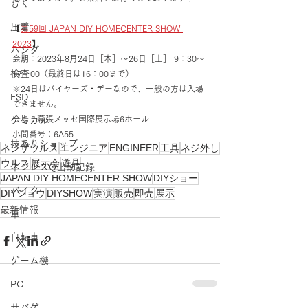
むく
圧着
【
第59回 JAPAN DIY HOMECENTER SHOW 
2023
】
ハンダ
会期：2023年8月24日［木］～26日［土］ 9：30～
検査
17：00（最終日は16：00まで）
※24日はバイヤーズ・デーなので、一般の方は入場
ESD
できません。
会場：幕張メッセ国際展示場6ホール
ケミカル
小間番号：6A55
技ありショップ
ネジザウルス
エンジニア
ENGINEER
工具
ネジ外し
ウルス
展示会
道具
ネジレスQ出動記録
JAPAN DIY HOMECENTER SHOW
DIYショー
バイク
DIYショウ
DIYSHOW
実演
販売
即売
展示
最新情報
車
自転車
ゲーム機
PC
サバゲー