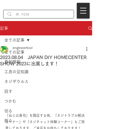
EN
記事
全ての記事
engineertool
全ての記事
2023.08.04 JAPAN DIY HOMECENTER
最新情報
SHOW 2023に出展します！
工具の豆知識
ネジザウルス
回す
つかむ
切る
「ねじは寿司」を開店する他、「ネジトラブル解決
削る
コーナー」や「ネジチャット体験コーナー」もご用
意しております。ご来店をお待ちしております！