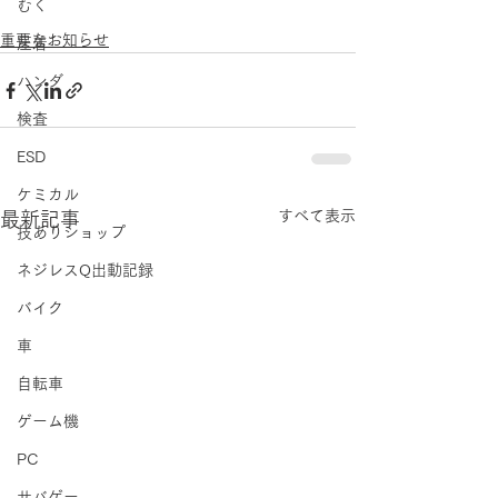
むく
重要なお知らせ
圧着
ハンダ
検査
ESD
ケミカル
すべて表示
最新記事
技ありショップ
ネジレスQ出動記録
バイク
車
自転車
ゲーム機
PC
サバゲー