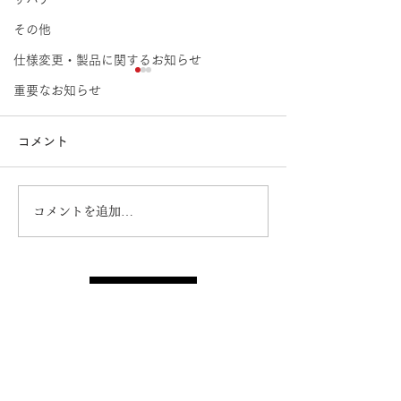
その他
仕様変更・製品に関するお知らせ
【廃番案内】
重要なお知らせ
2026.6.3 この度、下記製品を
コメント
製造中止とさせていただくこ
とが決定しました。 ご迷惑
をおかけ致しますが、何卒ご
コメントを追加…
容赦賜ります様、宜しくお願
製品リコールの
い申し上げます。 【今回廃
【TZ-16】
番になった商品】 ・SWS-62
／ スペリオットRMA/無洗浄
トップに戻る
ハンダ 代替品なし 【2026年
廃番商品一覧】 ・DA-88 ／
セラミック調整ドライバー
株式会社エンジニア
～一家に一本ネジザウルス～
代替品なし ・DR-80 ／ エコ
【本社】
ノミーグリップ 代替
〒537-0011 大阪市東成区東今里2-8-9
TEL
(06)-6974-0028