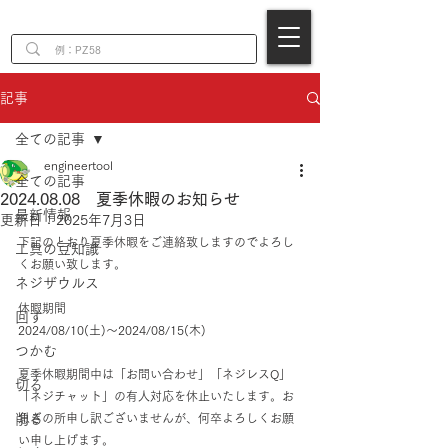
EN
記事
全ての記事
engineertool
全ての記事
2024.08.08 夏季休暇のお知らせ
最新情報
更新日：
2025年7月3日
下記のとおり夏季休暇をご連絡致しますのでよろし
工具の豆知識
くお願い致します。
ネジザウルス
休暇期間
回す
2024/08/10(土)～2024/08/15(木)
つかむ
夏季休暇期間中は「お問い合わせ」「ネジレスQ」
切る
「ネジチャット」の有人対応を休止いたします。お
削る
急ぎの所申し訳ございませんが、何卒よろしくお願
い申し上げます。