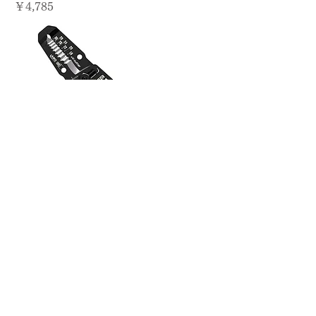
価格
￥4,785
PAW-24 精密ワイヤーストリッパーEz
価格
￥4,785