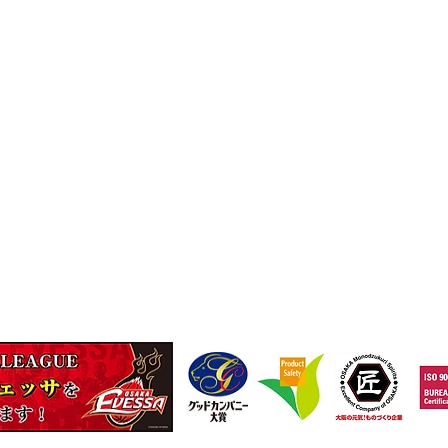
に一本ネジザウルス～
9
TEL
(06)-6974-0028
FAX(06)-6974-5661
13