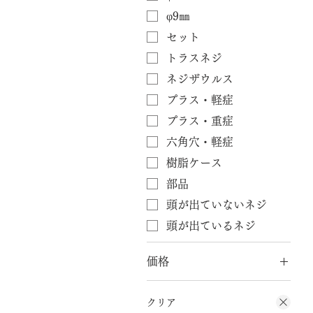
φ9㎜
セット
トラスネジ
ネジザウルス
プラス・軽症
プラス・重症
六角穴・軽症
樹脂ケース
部品
頭が出ていないネジ
頭が出ているネジ
価格
￥1,870
￥150,920
クリア