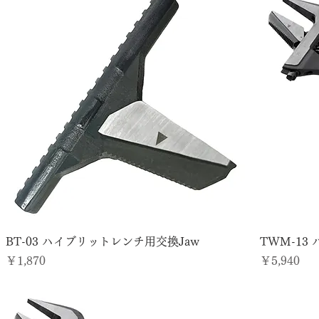
BT-03 ハイブリットレンチ用交換Jaw
TWM-13
価格
価格
￥1,870
￥5,940