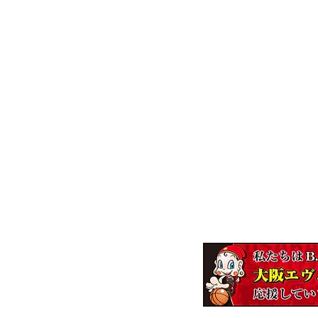
株式会社エンジニア
～一家
【本社】
〒537-0011 大阪市東成区東今里2-8-
【ロジスティクスセンター】
〒537-0011 大阪市東成区東今里2-9-