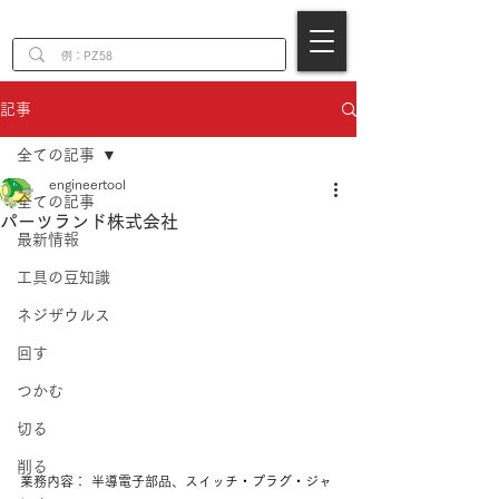
EN
記事
全ての記事
engineertool
全ての記事
パーツランド株式会社
最新情報
工具の豆知識
ネジザウルス
回す
つかむ
切る
削る
業務内容： 半導電子部品、スイッチ・プラグ・ジャ