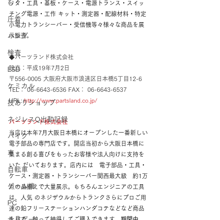
むく
ック・工具・基板・ケース・電源トランス・スイッ
チング電源・工作 キット・測定器・配線材料・特定
圧着
小電力トランシーバー・受信機等々様々な商品を展
示販売。
ハンダ
検査
◆パーツランド株式会社
設立：平成19年7月2日
ESD
〒556-0005 大阪府大阪市浪速区日本橋5丁目12-6
ケミカル
TEL： 06-6643-6536 FAX： 06-6643-6537
URL: 
http://www.partsland.co.jp/
技ありショップ
ネジレスQ出動記録
パーツランド株式会社
当店は本年7月大阪日本橋にオープンした一番新しい
バイク
電子部品の専門店です。開店当初から大阪日本橋に
車
集まる創る喜びをもったお客様や法人向けに支持を
いた だいております。店内には　電子部品・工具・
自転車
ケース・測定器・トランシーバー関西最大級　約1万
ゲーム機
点の品揃えで大量展示。もちろんエンジニアの工具
は、人気 のネジザウルからトランクさらにプロご用
PC
達の鉛フリーステーションハンダコテなどなど商品
を見て、触って納得してご購入できます。
期間中
サバゲー