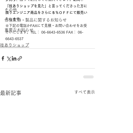
「技ありショップを見た」と言ってくださった方に
その他
限りエンジニア商品をさらに５％ＯＦＦにて販売い
たします。
仕様変更・製品に関するお知らせ
※下記の電話かFAXにて見積・お問い合わせをお受
重要なお知らせ
けいたします。TEL： 06-6643-6536 FAX： 06-
6643-6537
技ありショップ
すべて表示
最新記事