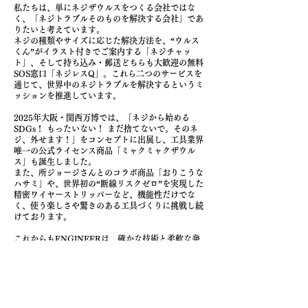
私たちは、単にネジザウルスをつくる会社ではな
く、「ネジトラブルそのものを解決する会社」であ
りたいと考えています。
ネジの種類やサイズに応じた解決方法を、“ウルス
くん”がイラスト付きでご案内する「ネジチャッ
ト」、そして持ち込み・郵送どちらも大歓迎の無料
SOS窓口「ネジレスQ」。これら二つのサービスを
通じて、世界中のネジトラブルを解決するというミ
ッションを推進しています。
2025年大阪・関西万博では、「ネジから始める
SDGs！ もったいない！ まだ捨てないで。そのネ
ジ、外せます！」をコンセプトに出展し、工具業界
唯一の公式ライセンス商品「ミャクミャクザウル
ス」も誕生しました。
また、所ジョージさんとのコラボ商品「おりこうな
ハサミ」や、世界初の“断線リスクゼロ”を実現した
精密ワイヤーストリッパーなど、機能性だけでな
く、使う楽しさや驚きのある工具づくりに挑戦し続
けております。
これからもENGINEERは、確かな技術と柔軟な発
想で現場に寄り添い、世界中の「困った」を解決し
続けてまいります。
今後とも変わらぬご支援を賜りますよう、よろしく
お願い申し上げます。