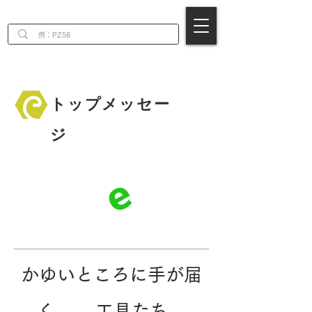
EN
トップメッセー
ジ
e
​かゆいところに手が届
く、 工具たち。