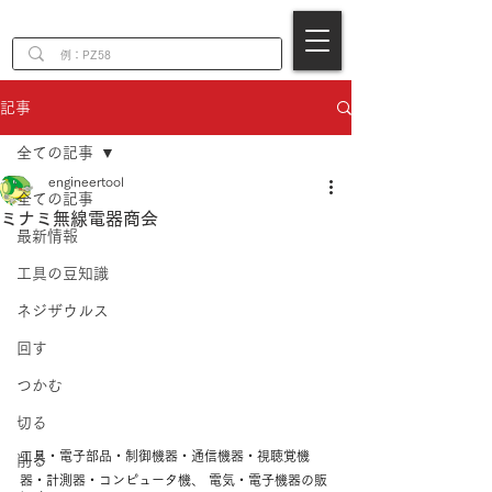
EN
記事
全ての記事
engineertool
全ての記事
ミナミ無線電器商会
最新情報
工具の豆知識
ネジザウルス
回す
つかむ
切る
工具・電子部品・制御機器・通信機器・視聴覚機
削る
器・計測器・コンピュータ機、 電気・電子機器の販