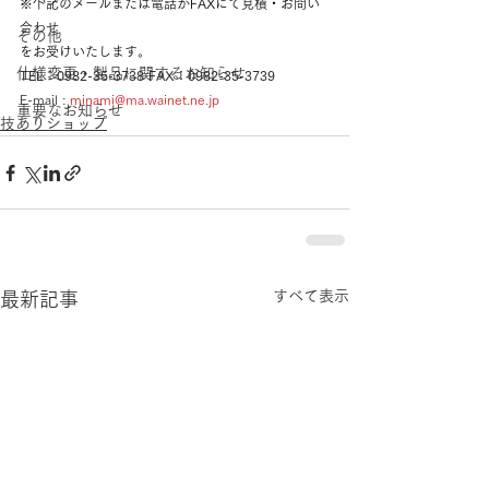
※下記のメールまたは電話かFAXにて見積・お問い
合わせ
その他
をお受けいたします。
仕様変更・製品に関するお知らせ
TEL：0982-35-3738 FAX：0982-35-3739
E-mail : 
minami@ma.wainet.ne.jp
重要なお知らせ
技ありショップ
すべて表示
最新記事