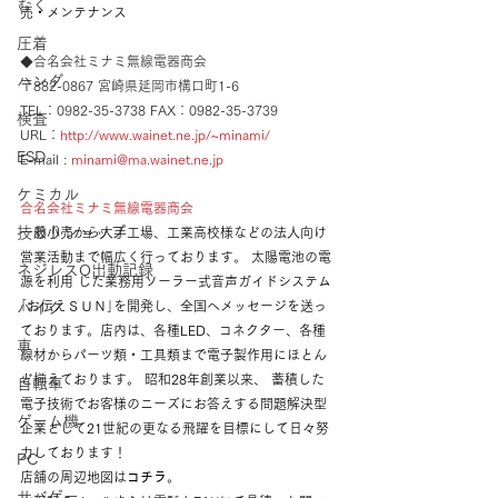
むく
売・メンテナンス
圧着
◆合名会社ミナミ無線電器商会
ハンダ
〒882-0867 宮崎県延岡市構口町1-6
TEL：0982-35-3738 FAX：0982-35-3739
検査
URL：
http://www.wainet.ne.jp/~minami/
ESD
E-mail : 
minami@ma.wainet.ne.jp
ケミカル
合名会社ミナミ無線電器商会
技ありショップ
一般小売から大手工場、工業高校様などの法人向け
営業活動まで幅広く行っております。 太陽電池の電
ネジレスQ出動記録
源を利用 した業務用ソーラー式音声ガイドシステム
｢お伝えＳＵＮ｣を開発し、全国へメッセージを送っ
バイク
ております。店内は、各種LED、コネクター、各種
車
線材からパーツ類・工具類まで電子製作用にほとん
ど揃えております。 昭和28年創業以来、 蓄積した
自転車
電子技術でお客様のニーズにお答えする問題解決型
ゲーム機
企業として21世紀の更なる飛躍を目標にして日々努
力しております！
PC
店舗の周辺地図は
コチラ
。
サバゲー