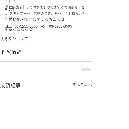
す。
通信販売も行っておりますのでまずはお問合せ下さ
その他
い!スタッフ一同　皆様のご来店を心よりお待ちいた
仕様変更・製品に関するお知らせ
しております!!
TEL：03-3255-8505 FAX：03-3255-8505
重要なお知らせ
技ありショップ
すべて表示
最新記事