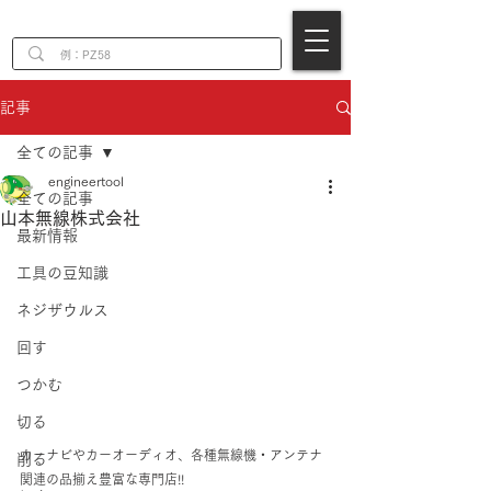
EN
記事
全ての記事
engineertool
全ての記事
山本無線株式会社
最新情報
工具の豆知識
ネジザウルス
回す
つかむ
切る
カーナビやカーオーディオ、各種無線機・アンテナ
削る
関連の品揃え豊富な専門店!!