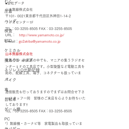
むく
●会社データ
山本無線株式会社
圧着
〒101- 0021東京都千代田区外神田1-14-2
ハンダ
ラジオセンター1F
TEL：03-3255-8505 FAX：03-3255-8505
検査
URL：　
http://www.yamamoto.co.jp/
ESD
E-mail：
go2akiba@yamamoto.co.jp
ケミカル
山本無線株式会社
技ありショップ
電気の街　秋葉原の中でも、マニアの集うラジオセ
ンター１Ｆの工具店です。小型旋盤など電動工具を
ネジレスQ出動記録
始め、配線工具、端子、コネクターも扱っていま
す。
バイク
車
通信販売も行っておりますのでまずはお問合せ下さ
い!スタッフ一同　皆様のご来店を心よりお待ちいた
自転車
しております!!
ゲーム機
TEL：03-3255-8505 FAX：03-3255-8505
PC
*）無線機・カーナビ等　家電製品も取扱っていま
サバゲー