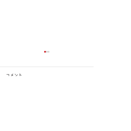
コメント
コメントを追加…
S・E・T 斎藤機工株式
山長通商株式会
会社 秋葉原営業所
ト工具部
トップに戻る