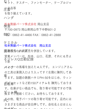
むく
キット、テスター、ファンモーター、ケーブルジャ
ンク品等
圧着
を取り揃えています。
ハンダ
松本無線パーツ株式会社 
岡山支店
検査
〒700-0973 岡山県岡山市下中野601-2
ESD
TEL：0862-41-4466 FAX：0862-41-2888
ケミカル
松本無線パーツ株式会社　岡山支店
技ありショップ
店頭販売と外商販売を併設しています。
営業メンバーは、松本、山口、花房、それに６月よ
ネジレスQ出動記録
り新
メンバーの馬場を加えた４人です。 エンジニアさん
バイク
の工具は東側入口より入ってすぐ左側に陳列してあ
車
ります。話題の鉄腕ハサミPH-50をはじめ、ウィン
グピンセットなど約150アイテムを 陳列しておりま
自転車
す。在庫がない商品でも、取り寄せ可能ですので係
ゲーム機
員までご連絡ください。お待ちしております。
その他、電子パーツの取り寄せ可能です。店内には
PC
さまざまな商品が目白押しです。会社名とはほとん
サバゲー