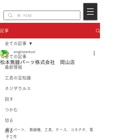
EN
記事
全ての記事
engineertool
全ての記事
松本無線パーツ株式会社 岡山店
最新情報
工具の豆知識
ネジザウルス
回す
つかむ
切る
電子パーツ、 無線機、工具、ケース、コネクタ、電
削る
子工作