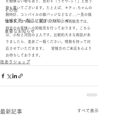
ど関係ない物もあり、思わず「うそや-っ！」と思う
物も置いてございます。たとえば、キティ-ちゃんの
その他
腕時計、コンパイルの銀バッジなどなど….一見の価
仕様変更・製品に関するお知らせ
値あり。まずは、ご来店ください。外商販売では、
特定のお客様への卸販売を行っております。こちら
重要なお知らせ
は、小松と河田の２人です。比較的大きな商談があ
りましたら、是非ご一報ください。情熱を持って対
応させていただきます。 　皆様方のご来店を心より
お待ちしております。
技ありショップ
すべて表示
最新記事