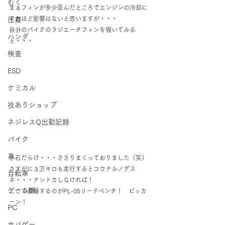
むく
まぁフィンが多少歪んだところでエンジンの冷却に
それほど影響はないと思いますが・・・
圧着
自分のバイクのラジエータフィンを覗いてみる
ハンダ
と・・・
検査
ESD
ケミカル
技ありショップ
ネジレスQ出動記録
バイク
車
小石だらけ・・・ささりまくっておりました（笑）
さすがに３万キロも走行するとコウナルノデス
自転車
ネ・・・ナントカしなければ！
ゲーム機
ここで登場するのがPL-05リードペンチ！　ピッカ
ーン！
PC
サバゲー