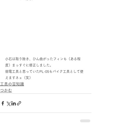
小石は取り除き、ひん曲がったフィンも（ある程
度）まっすぐに修正しました。
弱電工具と思っていたPL-05もバイク工具として使
えますネェ（笑）
工具の豆知識
つかむ