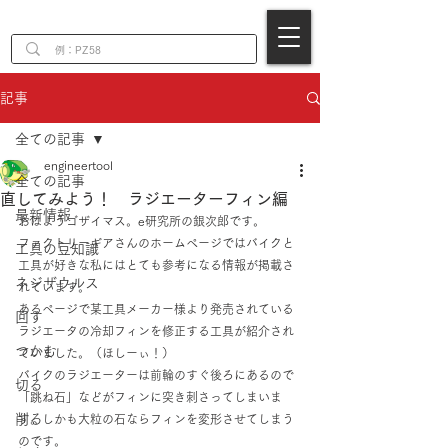
EN
記事
全ての記事
engineertool
全ての記事
直してみよう！ ラジエーターフィン編
最新情報
おはようゴザイマス。e研究所の銀次郎です。
ファクトリーギアさんのホームページではバイクと
工具の豆知識
工具が好きな私にはとても参考になる情報が掲載さ
ネジザウルス
れています。
あるページで某工具メーカー様より発売されている
回す
ラジエータの冷却フィンを修正する工具が紹介され
つかむ
ていました。（ほしーぃ！）
バイクのラジエーターは前輪のすぐ後ろにあるので
切る
「跳ね石」などがフィンに突き刺さってしまいま
削る
す。しかも大粒の石ならフィンを変形させてしまう
のです。