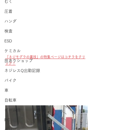
むく
圧着
ハンダ
検査
ESD
ケミカル
「ネジモグラの裏技」の特集ページはコチラをクリ
技ありショップ
ック！
ネジレスQ出動記録
バイク
車
自転車
ゲーム機
PC
サバゲー