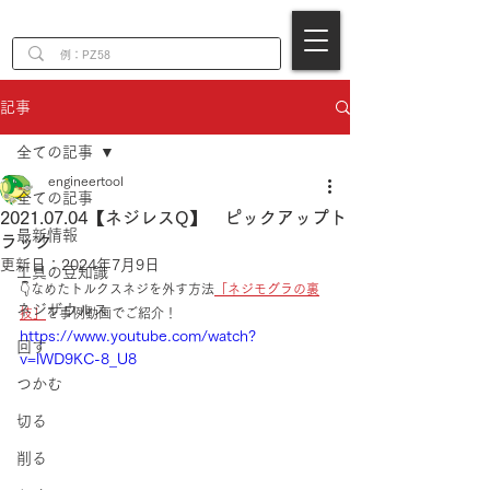
EN
記事
全ての記事
engineertool
全ての記事
2021.07.04【ネジレスQ】 ピックアップト
最新情報
ラック
更新日：
2024年7月9日
工具の豆知識
👇なめたトルクスネジを外す方法
「ネジモグラの裏
ネジザウルス
技」
を事例動画でご紹介！
https://www.youtube.com/watch?
回す
v=lWD9KC-8_U8
つかむ
切る
削る