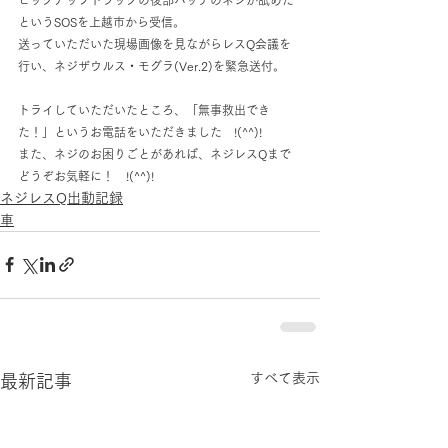
というSOSを上越市から受信。
送っていただいた現場画像を見ながらレスQ会議を
行い、ネジザウルス・モグラ(Ver.2)を緊急送付。
トライしていただいたところ、「無事救出でき
た！」というお電話をいただきました　!(^^)! 
また、ネジのお困りごとがあれば、ネジレスQまで
どうぞお気軽に！　!(^^)!
ネジレスQ出動記録
車
すべて表示
最新記事