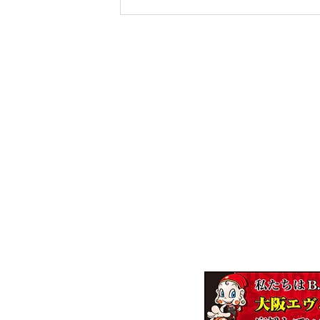
株式会社エンジニア
～一家
【本社】
〒537-0011 大阪市東成区東今里2-8-
【ロジスティクスセンター】
〒537-0011 大阪市東成区東今里2-9-