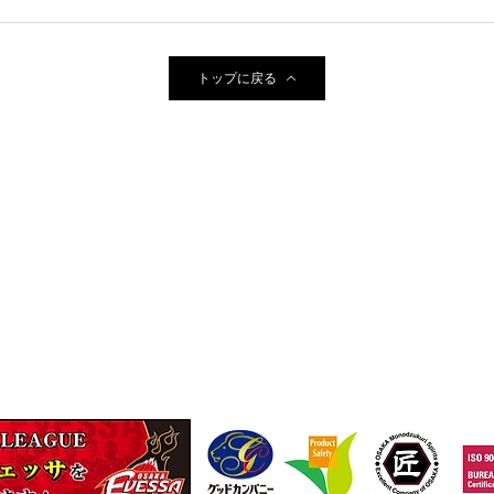
トップに戻る
に一本ネジザウルス～
9
TEL
(06)-6974-0028
FAX(06)-6974-5661
13