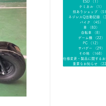
ESD
（1）
1
ケミカル
（1）
技ありショップ
（5
ネジレスQ出動記録
（
バイク
（45）
4
車
（83）
83
自転車
（8）
8
ゲーム機
（22）
PC
（12）
1
サバゲー
（29）
その他
（168）
重要なお知らせ
（2