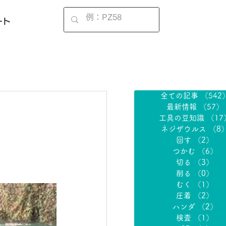
EN
ート
全ての記事
（542
最新情報
（57）
工具の豆知識
（17
ネジザウルス
（8
回す
（2）
2
つかむ
（6）
6
切る
（3）
3
削る
（0）
0
むく
（1）
1
圧着
（2）
2
ハンダ
（2）
2
検査
（1）
1