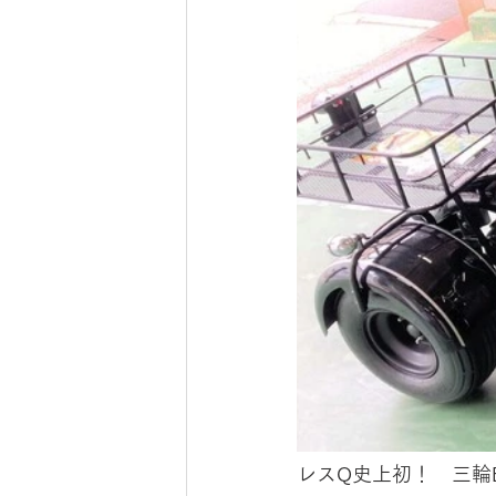
レスQ史上初！　三輪