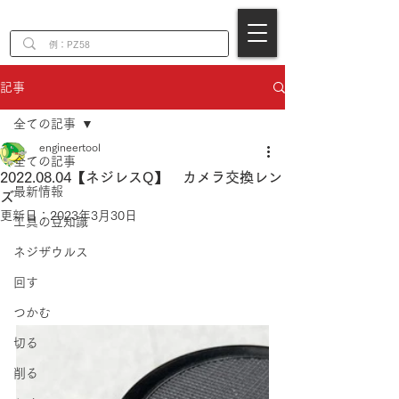
EN
記事
全ての記事
engineertool
全ての記事
2022.08.04【ネジレスQ】 カメラ交換レン
最新情報
ズ
更新日：
2023年3月30日
工具の豆知識
ネジザウルス
回す
つかむ
切る
削る