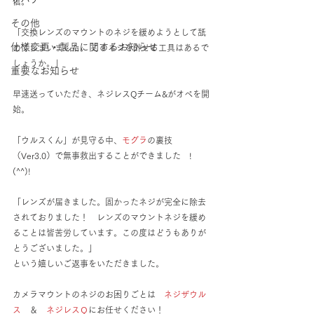
信。
その他
「交換レンズのマウントのネジを緩めようとして舐
仕様変更・製品に関するお知らせ
めてしまいました。 このネジを外せる工具はあるで
しょうか。」
重要なお知らせ
早速送っていただき、ネジレスQチーム&がオペを開
始。
「ウルスくん」が見守る中、
モグラ
の裏技
（Ver3.0）で無事救出することができました　!
(^^)!　
「レンズが届きました。固かったネジが完全に除去
されておりました！　レンズのマウントネジを緩め
ることは皆苦労しています。この度はどうもありが
とうございました。」
という嬉しいご返事をいただきました。
カメラマウントのネジのお困りごとは　
ネジザウル
ス
　＆　
ネジレスＱ
にお任せください！