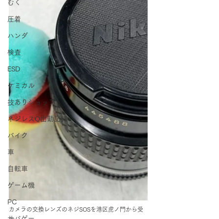
むく
圧着
ハンダ
検査
ESD
ケミカル
技ありショップ
ネジレスQ出動記録
バイク
車
自転車
ゲーム機
PC
カメラの交換レンズのネジSOSを港区虎ノ門から受
サバゲー