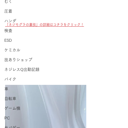
むく
圧着
ハンダ
「ネジモグラの裏技」の詳細はコチラをクリック！
検査
ESD
ケミカル
技ありショップ
ネジレスQ出動記録
バイク
車
自転車
ゲーム機
PC
サバゲー