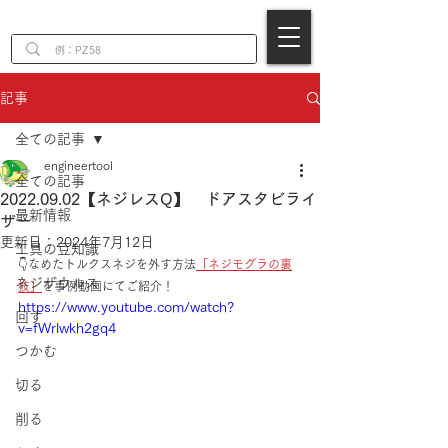
EN
記事
全ての記事
engineertool
全ての記事
2022.09.02【ネジレスQ】 ドアスタビライ
最新情報
ザー
更新日：
2024年7月12日
工具の豆知識
👇なめたトルクスネジを外す方法
「ネジモグラの裏
ネジザウルス
技」
を事例動画にてご紹介！
https://www.youtube.com/watch?
回す
v=fWrlwkh2gq4
つかむ
切る
削る