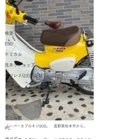
むく
圧着
ハンダ
検査
ESD
ケミカル
技ありショップ
ネジレスQ出動記録
バイク
車
自転車
ゲーム機
スーパーカブのネジSOS。　長野県松本市から。
PC
サバゲー