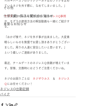
「スーパーカブのレッグシールド左のフックを止め
ているネジを外す際に、なめてしまいました。」
その他
仕様変更・製品に関するお知らせ
モグラ
裏技セットを緊急送付。過去の
レスQ事例
や、モグラの使用方法の解説動画も一緒にご紹介す
重要なお知らせ
る。
「おかげ様で、ネジを外す事が出来ました。大変素
晴らしいものを無償でお貸し頂きありがとうござい
ました。周りの人達に宣伝したいと思います。」
という嬉しいご連絡がありました。　
最近、テールゲートのネジレスＱ依頼が増えていま
す。皆様、交換時にはどうぞご注意くださいね。
ネジのお困りごとは　
ネジザウルス
　＆　
ネジレス
Ｑ
にお任せください！
ネジレスQ出動記録
バイク