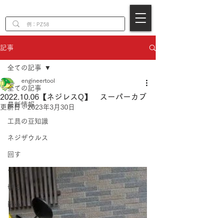
EN
記事
全ての記事
engineertool
全ての記事
2022.10.06【ネジレスQ】 スーパーカブ
最新情報
更新日：
2023年3月30日
工具の豆知識
ネジザウルス
回す
つかむ
切る
削る