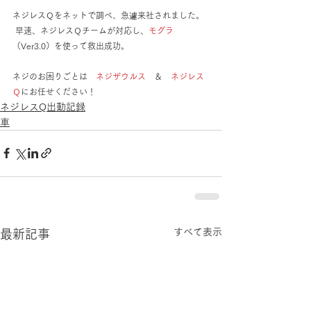
ネジレスＱをネットで調べ、急遽来社されました。
 早速、ネジレスＱチームが対応し、
モグラ
（Ver3.0）を使って救出成功。
ネジのお困りごとは　
ネジザウルス
　＆　
ネジレス
Ｑ
にお任せください！
ネジレスQ出動記録
車
すべて表示
最新記事