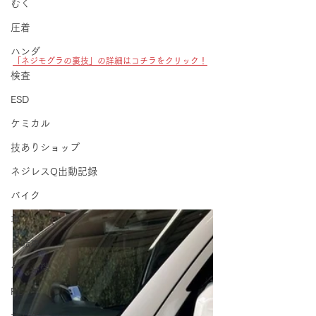
むく
圧着
ハンダ
「ネジモグラの裏技」の詳細はコチラをクリック！
検査
ESD
ケミカル
技ありショップ
ネジレスQ出動記録
バイク
車
自転車
ゲーム機
PC
サバゲー