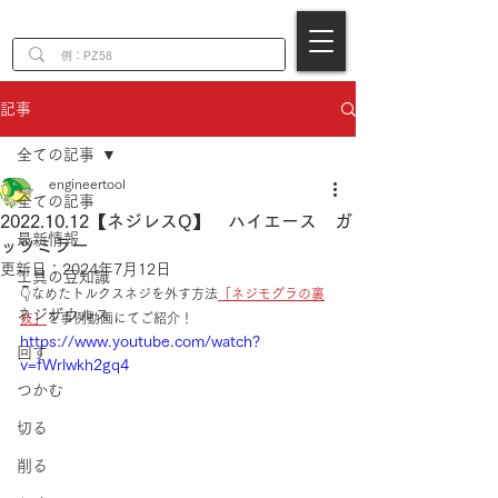
EN
記事
全ての記事
engineertool
全ての記事
2022.10.12【ネジレスQ】 ハイエース ガ
最新情報
ッツミラー
更新日：
2024年7月12日
工具の豆知識
👇なめたトルクスネジを外す方法
「ネジモグラの裏
ネジザウルス
技」
を事例動画にてご紹介！
https://www.youtube.com/watch?
回す
v=fWrlwkh2gq4
つかむ
切る
削る