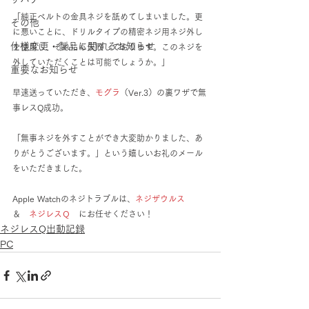
「純正ベルトの金具ネジを舐めてしまいました。更
その他
に悪いことに、ドリルタイプの精密ネジ用ネジ外し
仕様変更・製品に関するお知らせ
を使用し、それにも失敗しております。このネジを
外していただくことは可能でしょうか。」
重要なお知らせ
早速送っていただき、
モグラ
（Ver.3）の裏ワザで無
事レスQ成功。　
「無事ネジを外すことができ大変助かりました、あ
りがとうございます。」という嬉しいお礼のメール
をいただきました。
Apple Watchのネジトラブルは、
ネジザウルス
＆　
ネジレスＱ
　にお任せください！ 
ネジレスQ出動記録
PC