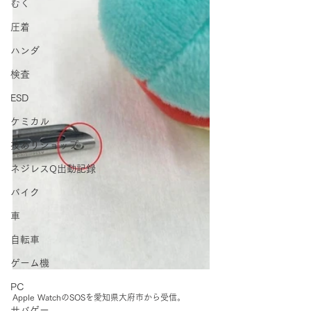
むく
圧着
ハンダ
検査
ESD
ケミカル
技ありショップ
ネジレスQ出動記録
バイク
車
自転車
ゲーム機
PC
Apple WatchのSOSを愛知県大府市から受信。
サバゲー