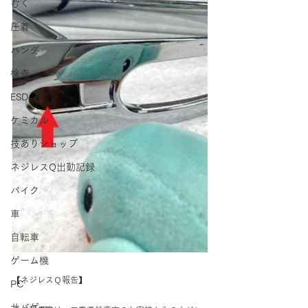
むく
圧着
ハンダ
検査
ESD
ケミカル
技ありショップ
ネジレスQ出動記録
バイク
車
自転車
ゲーム機
【ネジレスＱ報告】
PC
サバゲー