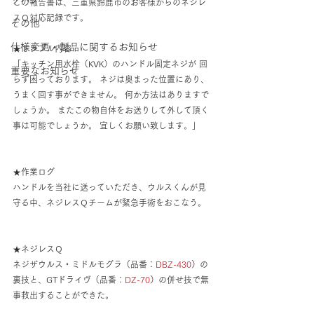
この報告書は、三重県鈴鹿市のお客様からのネジレ
スＱ対応記録です。
その他
仕様変更・製品に関するお知らせ
★トラブル内容
「キッチン用水栓（KVK）のハンドル固定ネジが 回
重要なお知らせ
らず困っております。 ネジは奥まった位置にあり、
うまく回す事ができません。 何か方法はありますで
しょうか。 またこの物自体をお送りして外して頂く
事は可能でしょうか。 宜しくお願い致します。」
★作業ログ
ハンドルを当社に送っていただき、ウルスくんが見
守る中、ネジレスＱチームが緊急手術をおこなう。
★ネジレスＱ
ネジザウルス・ミドルモグラ（品番：
DBZ-430
）の
裏技と、GTドライヴ（品番：
DZ-70
）の併せ技で無
事救出することができた。