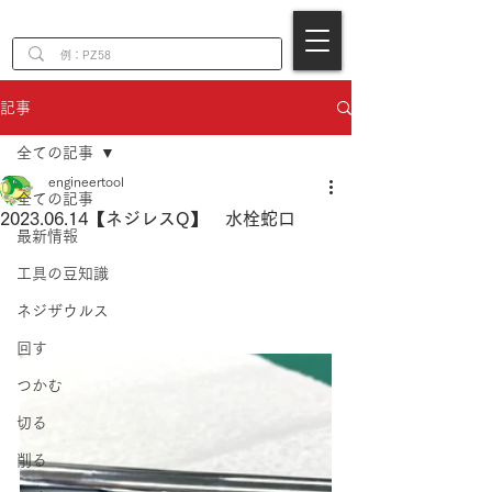
EN
記事
全ての記事
engineertool
全ての記事
2023.06.14【ネジレスQ】 水栓蛇口
最新情報
工具の豆知識
ネジザウルス
回す
つかむ
切る
削る