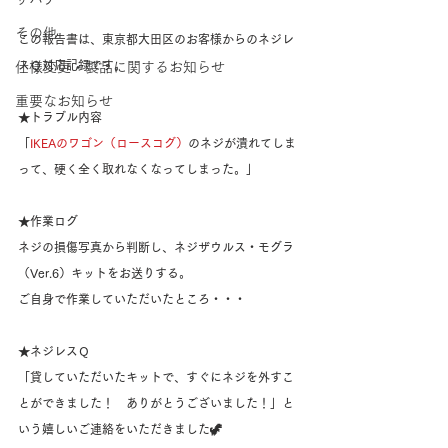
その他
この報告書は、東京都大田区のお客様からのネジレ
スＱ対応記録です。
仕様変更・製品に関するお知らせ
重要なお知らせ
★トラブル内容
「
IKEAのワゴン（ロースコグ）
のネジが潰れてしま
って、硬く全く取れなくなってしまった。」
★作業ログ
ネジの損傷写真から判断し、ネジザウルス・モグラ
（Ver.6）キットをお送りする。
ご自身で作業していただいたところ・・・
★ネジレスＱ
「貸していただいたキットで、すぐにネジを外すこ
とができました！　ありがとうございました！」と
いう嬉しいご連絡をいただきました🦖