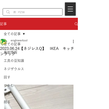
EN
記事
全ての記事
engineertool
全ての記事
2023.06.24【ネジレスQ】 IKEA キッチ
最新情報
ンラック
工具の豆知識
ネジザウルス
回す
つかむ
切る
削る