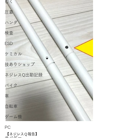
むく
圧着
ハンダ
検査
ESD
ケミカル
技ありショップ
ネジレスQ出動記録
バイク
車
自転車
ゲーム機
PC
【ネジレスＱ報告】
サバゲー