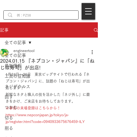
EN
記事
全ての記事
engineertool
全ての記事
2024.01.15 『ネプコン・ジャパン』に「ね
最新情報
じは寿司」が出店!
1月24日～26日　東京ビッグサイトで行われる『ネ
工具の豆知識
プコン・ジャパン』に、話題の「ねじは寿司」が出
ネジザウルス
店します！
新鮮なネタと職人の技を活かした「ネジ外し」に磨
回す
きをかけ、ご来店をお待ちしております。
つかむ
※事前の来場登録はこちらから！
https://www.nepconjapan.jp/tokyo/ja-
切る
jp/register.html?code=0940933675676459-ILY
削る