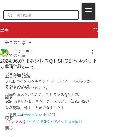
EN
記事
全ての記事
engineertool
全ての記事
2024.06.07【ネジレスQ】SHOEIヘルメット
最新情報
シールドベース
【ネジレスQ】
工具の豆知識
SHOEIバイクのヘルメット シールドベースのネジが
ネジザウルス
なめてしまったとのこと。
現品をお送りいただき、弊社でレスQを実施。
回す
φ2mmドリルと、ネジザウルスモグラ（DBZ-420）
つかむ
にて簡単に外すことができました！
（裏技は➡
https://
x.gd/izHSE
）
切る
#ネジレスQ
#バイク
#SHOEI
#メット
#金曜日
削る