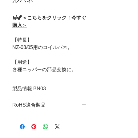
ルバネ
🛒🦖＜こちらをクリック！今すぐ
購入
＞
【特長】
NZ-03/05用のコイルバネ。
【用途】
各種ニッパーの部品交換に。
製品情報 BN03
・JANコード：4989833098520
RoHS適合製品
・入数：5
・重量：0.12g
RoHS指令適合調査報告書はこち
ら