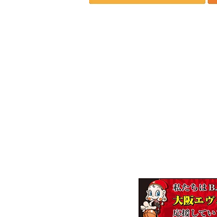
株式会社エンジニア
～一家
【本社】
〒537-0011 大阪市東成区東今里2-8-
【ロジスティクスセンター】
〒537-0011 大阪市東成区東今里2-9-