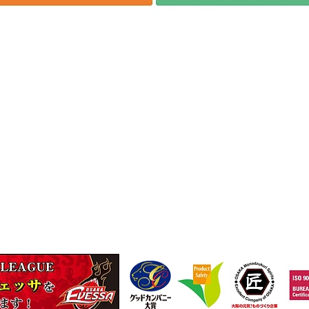
に一本ネジザウルス～
9
TEL
(06)-6974-0028
FAX(06)-6974-5661
13