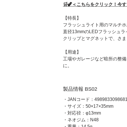
🛒🦖＜こちらをクリック！今
【特長】
フラッシュライト用のマルチホ
直径13mmのLEDフラッシュ
クリップとマグネットで、さま
【用途】
工場やガレージなど暗所の整備
に。
製品情報 BS02
・JANコード：498983309868
・サイズ：50×17×35mm
・対応径：φ13mm
・ネオジム：N48
・重量：14.5g