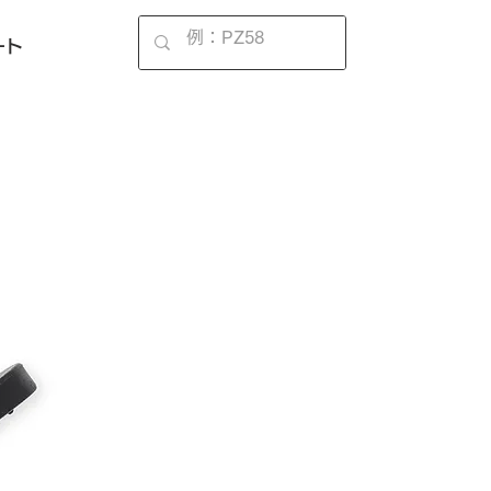
EN
ート