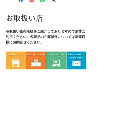
・グリップ径：φ12mm
・重量：10g
・材質：ビット/SK鋼
お取扱い店
各取扱い販売店様をご紹介しております
ので是非ご
利用ください。各製品の在庫状況については販売店
様にお問合せください。