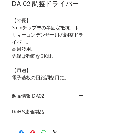
DA-02 調整ドライバー
【特長】
3mmチップ型の半固定抵抗、ト
リマーコンデンサー用の調整ドラ
イバー。
高周波用。
先端は強靭なSK材。
【用途】
電子基板の回路調整用に。
製品情報 DA02
・JANコード：4989833010027
RoHS適合製品
・先端サイズ：-2×0.5mm
・全長：206.5mm
RoHS指令適合調査報告書はこち
・軸長：150mm
ら