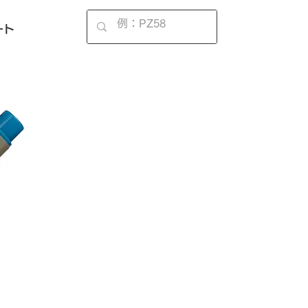
EN
ート