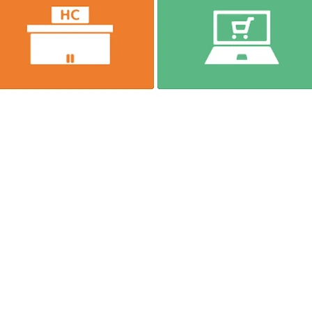
に一本ネジザウルス～
9
TEL
(06)-6974-0028
FAX(06)-6974-5661
13