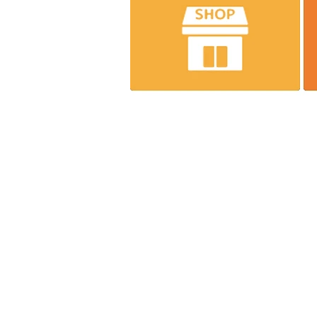
株式会社エンジニア
～一家
【本社】
〒537-0011 大阪市東成区東今里2-8-
【ロジスティクスセンター】
〒537-0011 大阪市東成区東今里2-9-