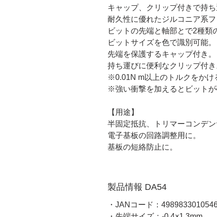
キャップ、クリップ付きで持ち
耐久性に優れたジルコニア系フ
ビットの先端と軸部とで2種類
ビットサイズを色で識別可能。
先端を保護するキャップ付き。
持ち運びに便利なクリップ付き
※0.01N m以上のトルクを
※強い衝撃を加えるとビットが
【用途】
半固定抵抗、トリマーコンデン
電子基板の回路調整用に。
基板の短絡防止に。
製品情報 DA54
・JANコード：498983301054
・先端サイズ：-0.4×1.3mm