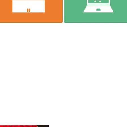
に一本ネジザウルス～
9
TEL
(06)-6974-0028
FAX(06)-6974-5661
13