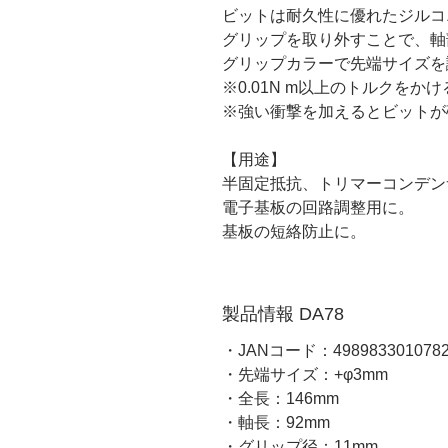
ビットは耐久性に優れたジルコ
グリップを取り外すことで、軸
グリップカラーで先端サイズを
※0.01N m以上のトルクを
※強い衝撃を加えるとビットが
【用途】
半固定抵抗、トリマーコンデン
電子基板の回路調整用に。
基板の短絡防止に。
製品情報 DA78
・JANコード：498983301078
・先端サイズ：+φ3mm
・全長：146mm
・軸長：92mm
・グリップ径：11mm