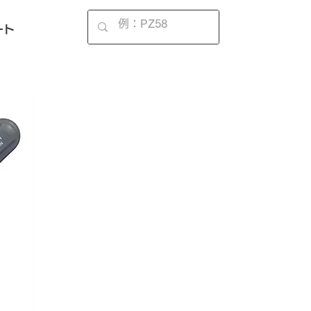
EN
ート