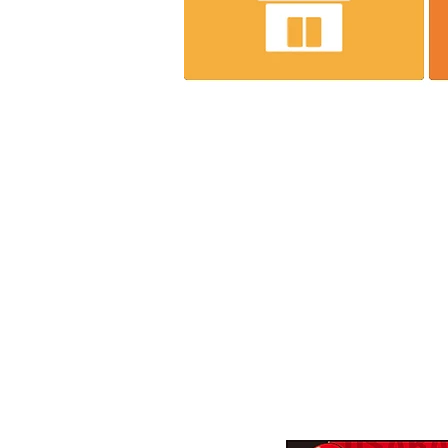
株式会社エンジニア
～一家
【本社】
〒537-0011 大阪市東成区東今里2-8-
【ロジスティクスセンター】
〒537-0011 大阪市東成区東今里2-9-