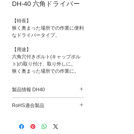
DH-40 六角ドライバー
【特長】
狭く奥まった場所での作業に便利
なドライバータイプ。
【用途】
六角穴付きボルト(キャップボル
ト)の取り付け、取り外しに。
狭く奥まった場所での作業に。
製品情報 DH40
・JANコード：4989833015404
RoHS適合製品
・対辺：4mm
・全長：163mm
RoHS指令適合調査報告書はこち
・軸長：90mm
ら
・グリップ径：16mm