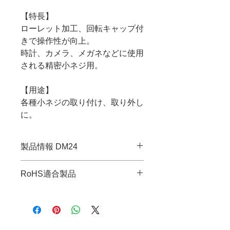
【特長】
ローレット加工、回転キャップ付
きで操作性が向上。
時計、カメラ、メガネなどに使用
される精密小ネジ用。
【用途】
各種小ネジの取り付け、取り外し
に。
製品情報 DM24
・JANコード：4989833011840
RoHS適合製品
・先端サイズ：+No.0
・全長：102mm
RoHS指令適合調査報告書はこち
・軸長：27mm
ら
・軸径：2.4mm
・重量：13g