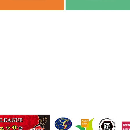
に一本ネジザウルス～
9
TEL
(06)-6974-0028
FAX(06)-6974-5661
13