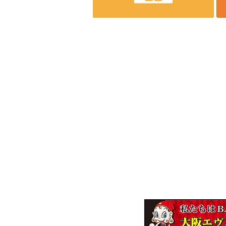
株式会社エンジニア
～一家
【本社】
〒537-0011 大阪市東成区東今里2-8-
【ロジスティクスセンター】
〒537-0011 大阪市東成区東今里2-9-