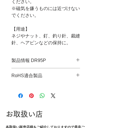
ください。
※磁気を嫌うものには近づけない
でください。
【用途】
ネジやナット、釘、釣り針、裁縫
針、ヘアピンなどの保持に。
製品情報 DR95P
・JANコード：4989833012984
RoHS適合製品
・全長：276mm
・厚さ：4mm
RoHS指令適合調査報告書はこち
・重量：35g
ら
・材質：TPR&ネオジム磁石
お取扱い店
各取扱い販売店様をご紹介しております
ので是非ご