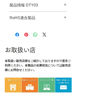
製品情報 DTY03
・JANコード：4989833005832
RoHS適合製品
・対応ネジ：Y型ネジ
・先端サイズ：φ2.4mm
RoHS指令適合調査報告書はこち
・全長：146mm
ら
・軸長：75mm
・軸径：φ3.0mm
・グリップ径：φ15mm
お取扱い店
・重量：16g
各取扱い販売店様をご紹介しております
ので是非ご
利用ください。各製品の在庫状況については販売店
様にお問合せください。