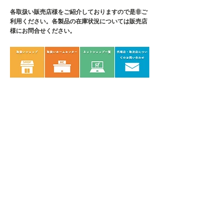
・対応ネジ：DBZ-22/ドライバー
各取扱い販売店様をご紹介しております
No.0、No.1、No.2が対応するネ
ので是非ご
利用ください。各製品の在庫状況については販売店
ジ、DBZ-20/対辺2、2.5～3、4、
様にお問合せください。
5mmの六角穴付きボルト
・ケースサイズ：W465×D25mm
・重量：632g