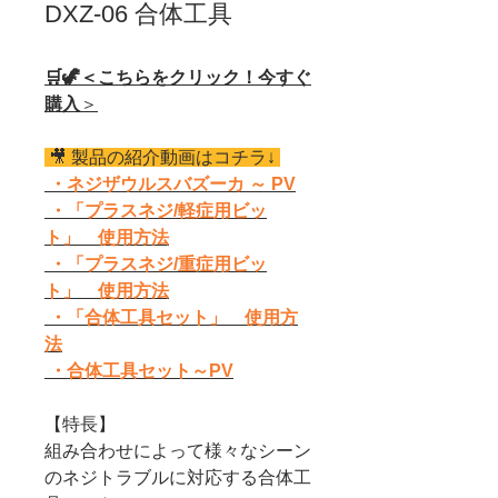
DXZ-06 合体工具
🛒🦖＜こちらをクリック！今すぐ
購入
＞
🎥 製品の紹介動画はコチラ↓
・ネジザウルスバズーカ ～ PV
・「プラスネジ/軽症用ビッ
ト」 使用方法
・「プラスネジ/重症用ビッ
ト」 使用方法
・「合体工具セット」 使用方
法
・合体工具セット～PV
【特長】
組み合わせによって様々なシーン
のネジトラブルに対応する合体工