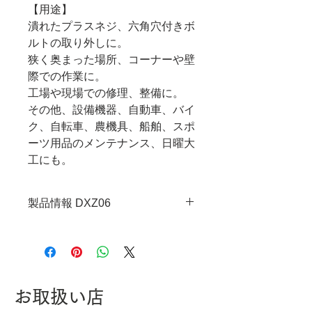
【用途】
潰れたプラスネジ、六角穴付きボ
ルトの取り外しに。
狭く奥まった場所、コーナーや壁
際での作業に。
工場や現場での修理、整備に。
その他、設備機器、自動車、バイ
ク、自転車、農機具、船舶、スポ
ーツ用品のメンテナンス、日曜大
工にも。
製品情報 DXZ06
・JANコード：4989833014360
・セット点数：7
・セット内容：DZ-70、DBZ-
20、DBZ-22、DR-19、DR-23、
お取扱い店
DR-25、KSE-35