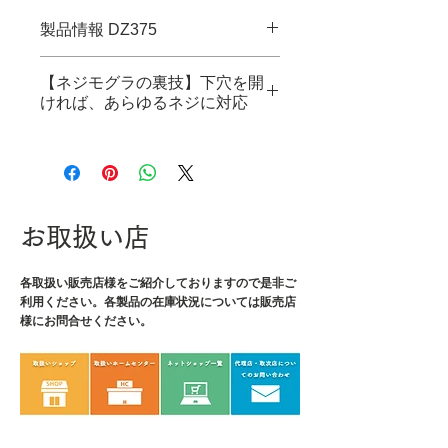
製品情報 DZ375
・JANコード：4989833009687
【ネジモグラの裏技】下穴を開
・セット点数：5
ければ、あらゆるネジに対応
・セット内容：DBZ-310、DBZ-
315、DBZ-320、DBZ-325、DR-
特集ページはこちら
37
・対応ネジ：対辺0.89、1.5、2、
2.5mmの六角穴付きボルト
お取扱い店
・軸対辺：6.35mm
・ビット全長：18mm
・全長：90mm
各取扱い販売店様をご紹介しております
ので是非ご
利用ください。各製品の在庫状況については販売店
・幅：19mm
様にお問合せください。
・厚さ：23mm
・重量：80g
・材質：ビット/炭素鋼、ビット
ホルダー/エラストマー