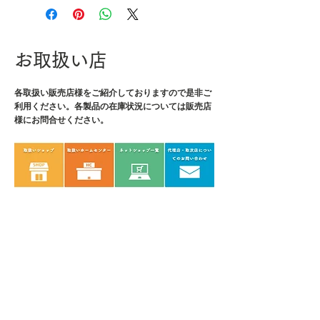
・外寸：L458×W332×H177mm
・内寸：L440×W315×H165mm
・付属品：カギ(2個)
お取扱い店
・重量：4000g
各取扱い販売店様をご紹介しております
ので是非ご
利用ください。各製品の在庫状況については販売店
様にお問合せください。